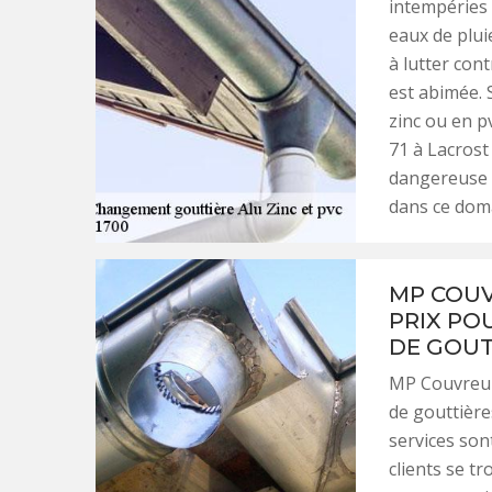
intempéries 
eaux de plui
à lutter con
est abimée. 
zinc ou en p
71 à Lacrost
dangereuse p
dans ce doma
MP COUV
PRIX PO
DE GOUT
MP Couvreur 
de gouttière
services son
clients se tr