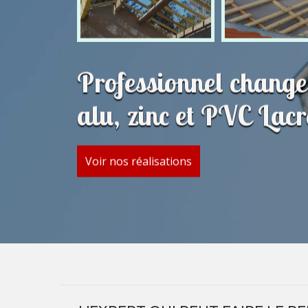
Professionnel change
alu, zinc et PVC Lac
Voir nos réalisations