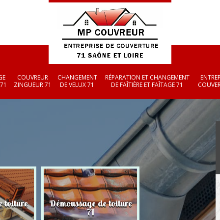
GE
COUVREUR
CHANGEMENT
RÉPARATION ET CHANGEMENT
ENTREP
 71
ZINGUEUR 71
DE VELUX 71
DE FAÎTIÈRE ET FAÎTAGE 71
COUVER
 toiture
Démoussage de toiture
Couvreur zingueu
71