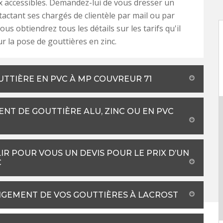
x accessibles. Demandez-lui de vous dresser un
tactant ses chargés de clientèle par mail ou par
us obtiendrez tous les détails sur les tarifs qu'il
r la pose de gouttières en zinc.
UTTIÈRE EN PVC À MP COUVREUR 71
NT DE GOUTTIÈRE ALU, ZINC OU EN PVC
R POUR VOUS UN DEVIS POUR LE PRIX D’UN
C
NGEMENT DE VOS GOUTTIÈRES À LACROST