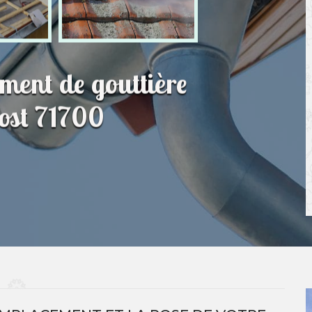
ment de gouttière
rost 71700