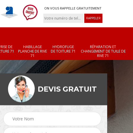
ON VOUS RAPPELLE GRATUITEMENT
RISE DE
HABILLAGE
HYDROFUGE
RÉPARATION ET
TURE 71
PLANCHE DE RIVE
DE TOITURE 71
CHANGEMENT DE TUILE DE
71
RIVE 71
DEVIS GRATUIT
Réparation et
Changement de velux
r 71
changement de faîtièr
71
et faîtage 71