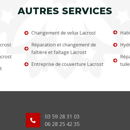
AUTRES SERVICES
Changement de velux Lacrost
Habi
crost
Réparation et changement de
Hydr
faîtière et faîtage Lacrost
crost
Répa
Entreprise de couverture Lacrost
tuil
t
03 59 28 31 03
06 28 25 42 35