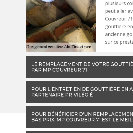
plusieurs co
peut aller a
Couvreur 71,
gouttière en
ancienne go
sur ce presta
LE REMPLACEMENT DE VOTRE GOUTTIÈ
PAR MP COUVREUR 71
POUR L'ENTRETIEN DE GOUTTIÈRE EN A
PARTENAIRE PRIVILÉGIÉ
POUR BÉNÉFICIER D'UN REMPLACEMENT
BAS PRIX, MP COUVREUR 71 EST LE MEI