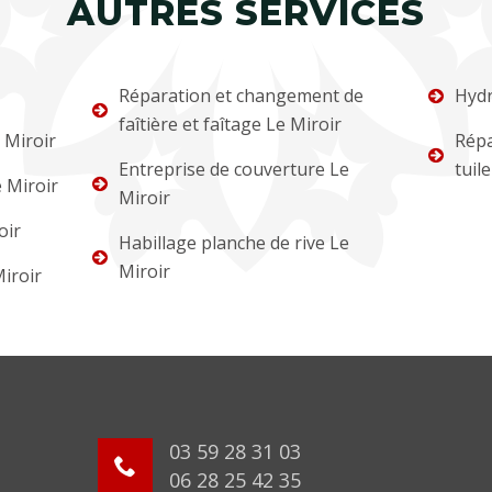
AUTRES SERVICES
Réparation et changement de
Hydr
faîtière et faîtage Le Miroir
 Miroir
Répa
Entreprise de couverture Le
tuil
 Miroir
Miroir
oir
Habillage planche de rive Le
Miroir
iroir
03 59 28 31 03
06 28 25 42 35