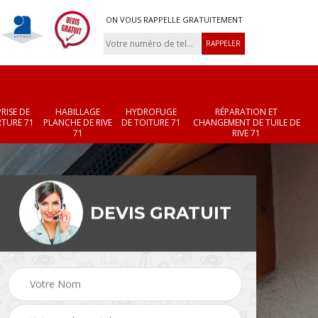
ON VOUS RAPPELLE GRATUITEMENT
RISE DE
HABILLAGE
HYDROFUGE
RÉPARATION ET
TURE 71
PLANCHE DE RIVE
DE TOITURE 71
CHANGEMENT DE TUILE DE
71
RIVE 71
DEVIS GRATUIT
Réparation et
Changement de velux
r 71
changement de faîtièr
71
et faîtage 71