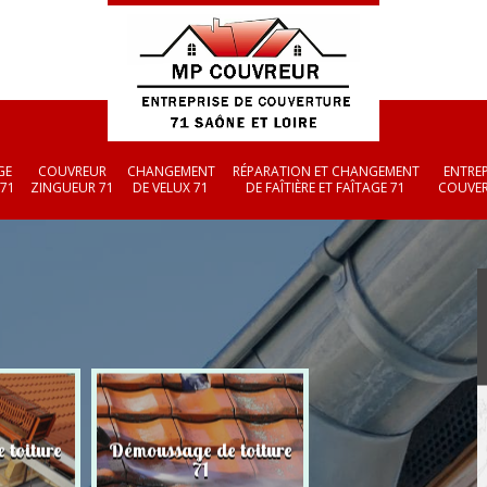
GE
COUVREUR
CHANGEMENT
RÉPARATION ET CHANGEMENT
ENTREP
 71
ZINGUEUR 71
DE VELUX 71
DE FAÎTIÈRE ET FAÎTAGE 71
COUVER
 toiture
Démoussage de toiture
Couvreur zingueu
71