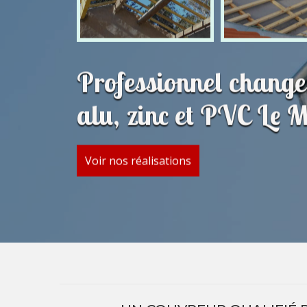
Professionnel change
alu, zinc et PVC Le 
Voir nos réalisations