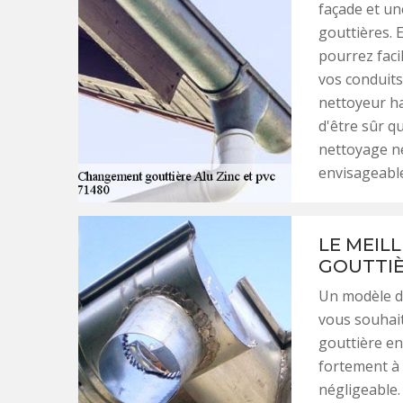
façade et un
gouttières. 
pourrez faci
vos conduits
nettoyeur ha
d'être sûr qu
nettoyage ne
envisageable
LE MEIL
GOUTTIÈ
Un modèle de
vous souhait
gouttière en 
fortement à 
négligeable.