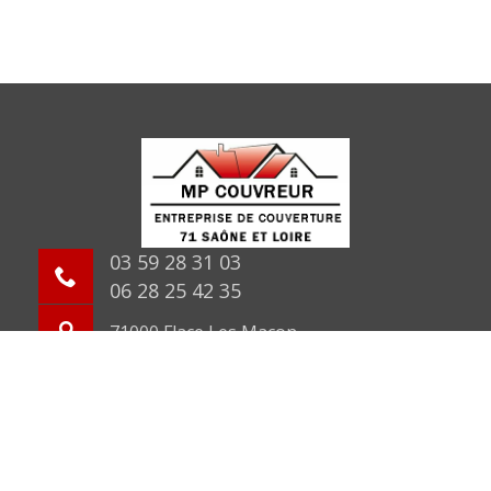
03 59 28 31 03
06 28 25 42 35
71000 Flace Les Macon
©2026 Tout droit réservé -
Mentions légales