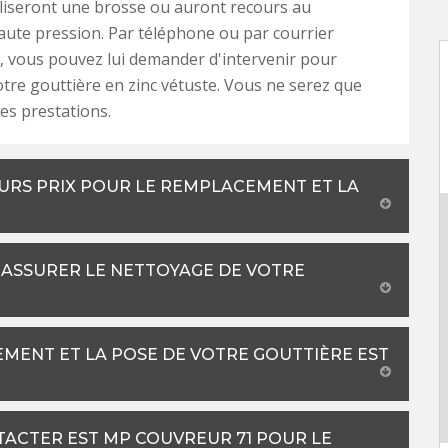
liseront une brosse ou auront recours au
ute pression. Par téléphone ou par courrier
, vous pouvez lui demander d'intervenir pour
tre gouttière en zinc vétuste. Vous ne serez que
ses prestations.
URS PRIX POUR LE REMPLACEMENT ET LA
ASSURER LE NETTOYAGE DE VOTRE
EMENT ET LA POSE DE VOTRE GOUTTIÈRE EST
TACTER EST MP COUVREUR 71 POUR LE