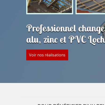
Professionnel change
alu, zinc et PVC Loc
Voir nos réalisations