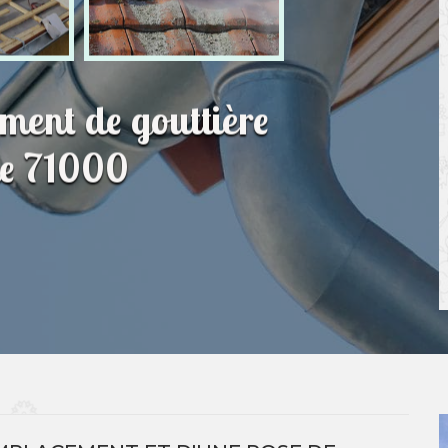
ment de gouttière
he 71000