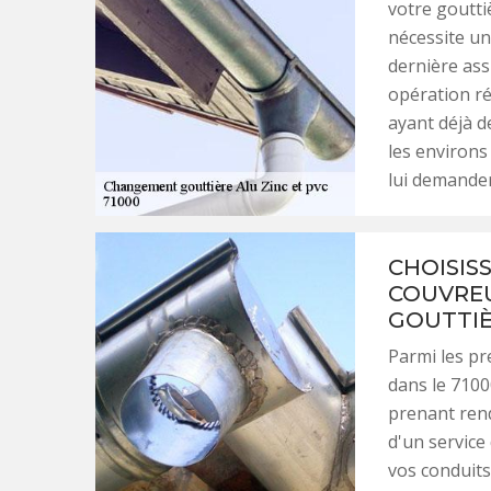
votre goutti
nécessite un
dernière ass
opération ré
ayant déjà d
les environs
lui demander
CHOISIS
COUVREU
GOUTTIÈ
Parmi les p
dans le 7100
prenant rend
d'un service
vos conduits 