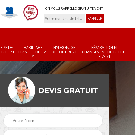
ON VOUS RAPPELLE GRATUITEMENT
RISE DE
HABILLAGE
HYDROFUGE
RÉPARATION ET
TURE 71
PLANCHE DE RIVE
DE TOITURE 71
CHANGEMENT DE TUILE DE
71
RIVE 71
DEVIS GRATUIT
Réparation et
Changement de velux
r 71
changement de faîtièr
71
et faîtage 71