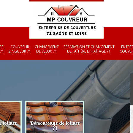
GE
COUVREUR
CHANGEMENT
RÉPARATION ET CHANGEMENT
ENTREP
 71
ZINGUEUR 71
DE VELUX 71
DE FAÎTIÈRE ET FAÎTAGE 71
COUVER
 toiture
Démoussage de toiture
Couvreur zingueu
71