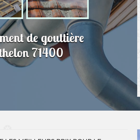
ment de gouttière
nthelon 71400