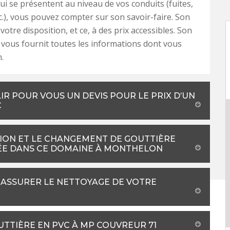
i se présentent au niveau de vos conduits (fuites,
c.), vous pouvez compter sur son savoir-faire. Son
votre disposition, et ce, à des prix accessibles. Son
t vous fournit toutes les informations dont vous
.
R POUR VOUS UN DEVIS POUR LE PRIX D’UN
C
ION ET LE CHANGEMENT DE GOUTTIÈRE
TÉE DANS CE DOMAINE À MONTHELON
ASSURER LE NETTOYAGE DE VOTRE
UTTIÈRE EN PVC À MP COUVREUR 71