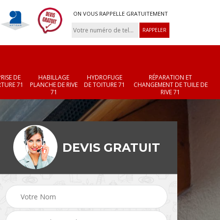
ON VOUS RAPPELLE GRATUITEMENT
RISE DE
HABILLAGE
HYDROFUGE
RÉPARATION ET
TURE 71
PLANCHE DE RIVE
DE TOITURE 71
CHANGEMENT DE TUILE DE
71
RIVE 71
DEVIS GRATUIT
Réparation et
Changement de velux
r 71
changement de faîtièr
71
et faîtage 71