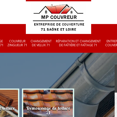
GE
COUVREUR
CHANGEMENT
RÉPARATION ET CHANGEMENT
ENTREP
 71
ZINGUEUR 71
DE VELUX 71
DE FAÎTIÈRE ET FAÎTAGE 71
COUVER
 toiture
Démoussage de toiture
Couvreur zingueu
71