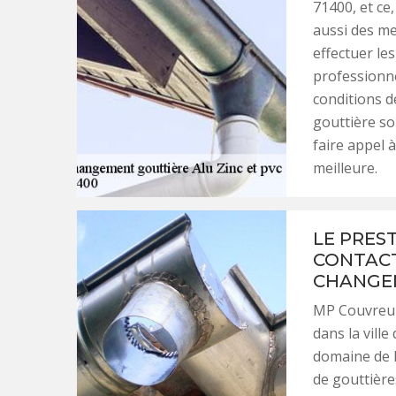
71400, et ce,
aussi des me
effectuer les
professionne
conditions d
gouttière soi
faire appel 
meilleure.
LE PRES
CONTACT
CHANGEM
MP Couvreur
dans la ville
domaine de l
de gouttières