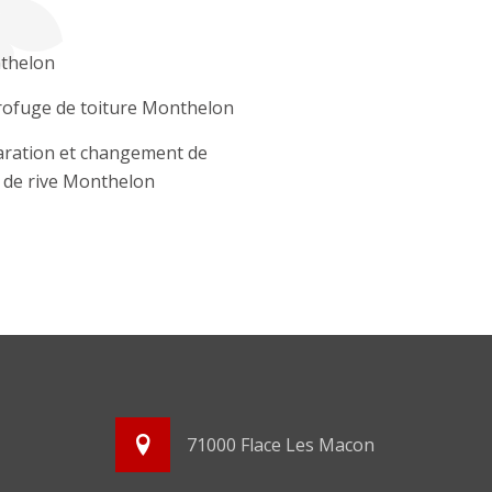
thelon
ofuge de toiture Monthelon
ration et changement de
e de rive Monthelon
71000 Flace Les Macon