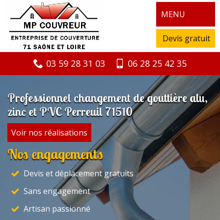
MENU
Devis gratuit
03 59 28 31 03
06 28 25 42 35
Professionnel changement de gouttière alu,
zinc et PVC Perreuil 71510
Voir nos réalisations
Nos engagements
Devis et déplacement gratuits
Sans engagement
Artisan passionné