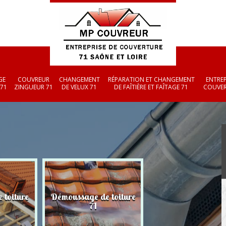
GE
COUVREUR
CHANGEMENT
RÉPARATION ET CHANGEMENT
ENTREP
 71
ZINGUEUR 71
DE VELUX 71
DE FAÎTIÈRE ET FAÎTAGE 71
COUVER
 toiture
Démoussage de toiture
Couvreur zingueu
71