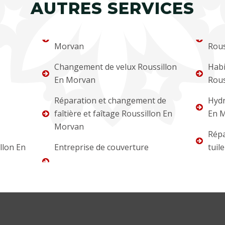
AUTRES SERVICES
Morvan
Rous
Changement de velux Roussillon
Habi
En Morvan
Rous
Réparation et changement de
Hydr
faîtière et faîtage Roussillon En
En 
Morvan
Répa
llon En
Entreprise de couverture
tuil