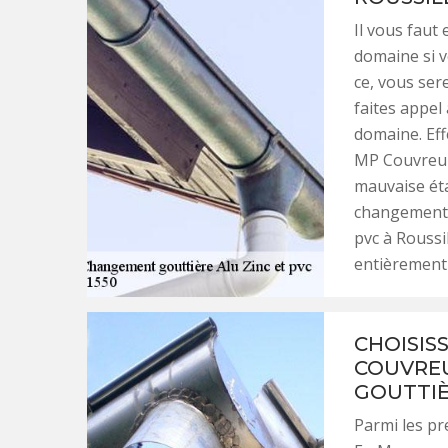
Il vous faut
domaine si v
ce, vous ser
faites appel 
domaine. Eff
MP Couvreur
mauvaise éta
changement e
pvc à Rouss
entièrement 
CHOISIS
COUVREU
GOUTTIÈ
Parmi les p