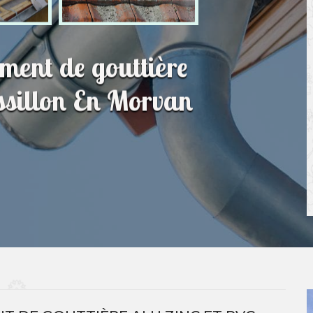
ment de gouttière
ssillon En Morvan