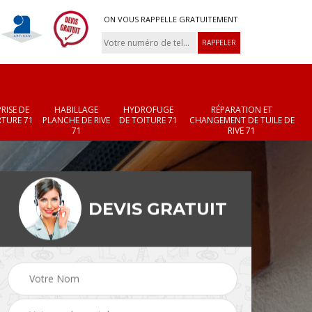
ON VOUS RAPPELLE GRATUITEMENT
RISE DE
HABILLAGE
HYDROFUGE
RÉPARATION ET
TURE 71
PLANCHE DE RIVE
DE TOITURE 71
CHANGEMENT DE TUILE DE
71
RIVE 71
DEVIS GRATUIT
Réparation et
Changement de velux
r 71
changement de faîtièr
71
et faîtage 71