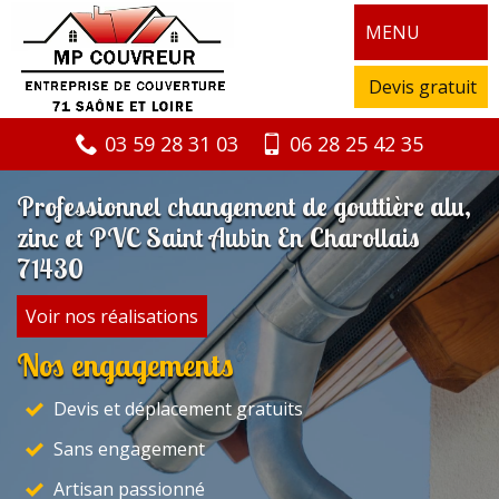
MENU
Devis gratuit
03 59 28 31 03
06 28 25 42 35
Professionnel changement de gouttière alu,
zinc et PVC Saint Aubin En Charollais
71430
Voir nos réalisations
Nos engagements
Devis et déplacement gratuits
Sans engagement
Artisan passionné