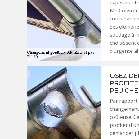
expérimenté.
MP Couvreur 
convenableme
Ses éléments
soudage à l'é
choisissent 
d’urgence af
OSEZ DE
PROFITE
PEU CHE
Par rapport 
changement d
coûteuse. Ce
profiter d'un
demander pl