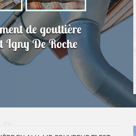
ment de gouttière
nt Igny De Roche