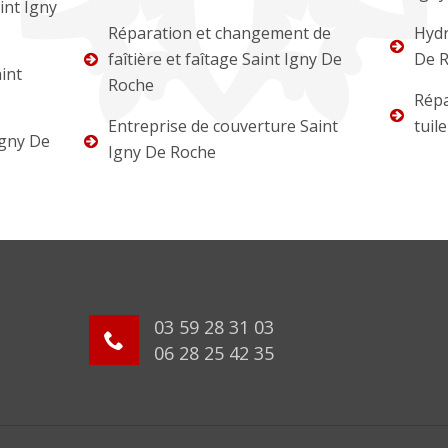
int Igny
Réparation et changement de
Hydr
faîtière et faîtage Saint Igny De
De 
int
Roche
Répa
Entreprise de couverture Saint
tuil
Igny De
Igny De Roche
03 59 28 31 03
06 28 25 42 35