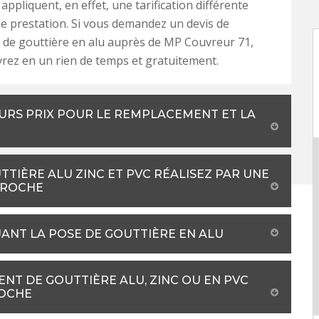
appliquent, en effet, une tarification différente
 prestation. Si vous demandez un devis de
de gouttière en alu auprès de MP Couvreur 71,
vrez en un rien de temps et gratuitement.
URS PRIX POUR LE REMPLACEMENT ET LA
TIÈRE ALU ZINC ET PVC RÉALISEZ PAR UNE
E ROCHE
UANT LA POSE DE GOUTTIÈRE EN ALU
NT DE GOUTTIÈRE ALU, ZINC OU EN PVC
ROCHE