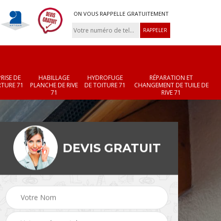
ON VOUS RAPPELLE GRATUITEMENT
RISE DE
HABILLAGE
HYDROFUGE
RÉPARATION ET
TURE 71
PLANCHE DE RIVE
DE TOITURE 71
CHANGEMENT DE TUILE DE
71
RIVE 71
DEVIS GRATUIT
Réparation et
Changement de velux
r 71
changement de faîtièr
71
et faîtage 71