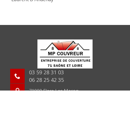
03 59 28 31 03
06 28 25 42 35
71000 Flace Les Macon
©2026 Tout droit réservé -
Mentions légales