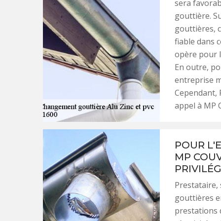
sera favorabl
gouttière. S
gouttières, 
fiable dans 
opère pour l
En outre, po
entreprise m
Cependant, P
appel à MP 
POUR L'
MP COUV
PRIVILÉG
Prestataire,
gouttières e
prestations 