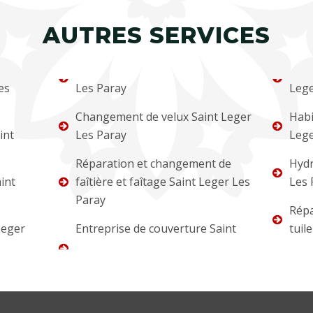
AUTRES SERVICES
es
Les Paray
Lege
Changement de velux Saint Leger
Habi
int
Les Paray
Lege
Réparation et changement de
Hydr
int
faîtière et faîtage Saint Leger Les
Les 
Paray
Répa
Leger
Entreprise de couverture Saint
tuil