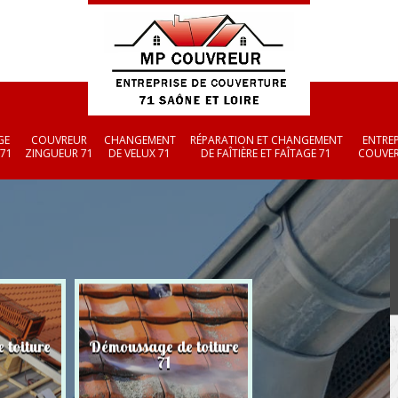
GE
COUVREUR
CHANGEMENT
RÉPARATION ET CHANGEMENT
ENTREP
 71
ZINGUEUR 71
DE VELUX 71
DE FAÎTIÈRE ET FAÎTAGE 71
COUVER
 toiture
Démoussage de toiture
Couvreur zingueu
71