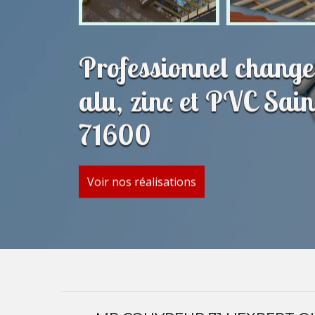
Professionnel change
alu, zinc et PVC Sai
71600
Voir nos réalisations