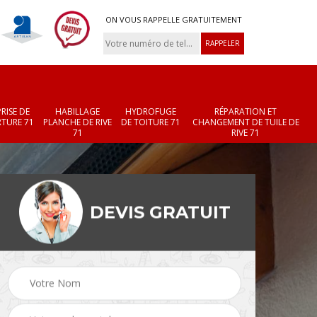
ON VOUS RAPPELLE GRATUITEMENT
RISE DE
HABILLAGE
HYDROFUGE
RÉPARATION ET
TURE 71
PLANCHE DE RIVE
DE TOITURE 71
CHANGEMENT DE TUILE DE
71
RIVE 71
DEVIS GRATUIT
Réparation et
Changement de velux
r 71
changement de faîtièr
71
et faîtage 71