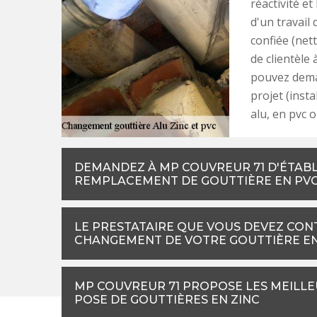
réactivité et
d'un travail 
confiée (net
de clientèle
pouvez deman
projet (inst
alu, en pvc o
DEMANDEZ À MP COUVREUR 71 D'ÉTABLI
REMPLACEMENT DE GOUTTIÈRE EN PV
LE PRESTATAIRE QUE VOUS DEVEZ CON
CHANGEMENT DE VOTRE GOUTTIÈRE E
MP COUVREUR 71 PROPOSE LES MEILLE
POSE DE GOUTTIÈRES EN ZINC