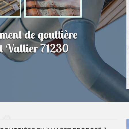
ment de gouttière
t Vallier 71230