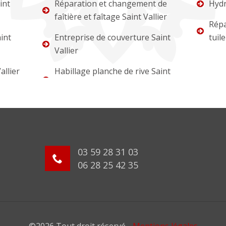
int
Réparation et changement de
Hydr
faîtière et faîtage Saint Vallier
Répa
int
Entreprise de couverture Saint
tuile
Vallier
allier
Habillage planche de rive Saint
03 59 28 31 03
06 28 25 42 35