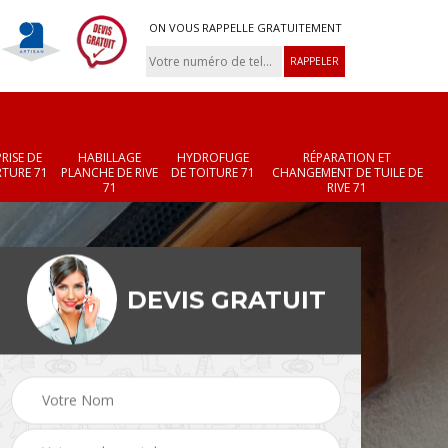
ON VOUS RAPPELLE GRATUITEMENT
RISE DE
HABILLAGE
HYDROFUGE
RÉPARATION ET
TURE 71
PLANCHE DE RIVE
DE TOITURE 71
CHANGEMENT DE TUILE DE
71
RIVE 71
DEVIS GRATUIT
Réparation et
Changement de velux
r 71
changement de faîtièr
71
et faîtage 71