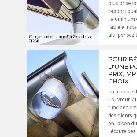
plus prisé l
rapport quali
l'aluminium 
facile à ins
alu, pensez 
POUR BÉ
D'UNE P
PRIX, MP
CHOIX
En matière d
Couvreur 71 
rime égaleme
des clients 
en raison du 
l'écoute des