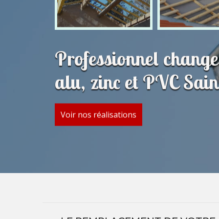
Professionnel change
alu, zinc et PVC Sain
Voir nos réalisations