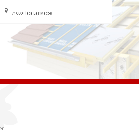
71000 Flace Les Macon
er