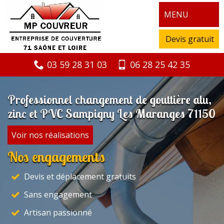
MENU
Devis gratuit
03 59 28 31 03
06 28 25 42 35
Professionnel changement de gouttière alu,
zinc et PVC Sampigny Les Maranges 71150
Voir nos réalisations
Nos engagements
Devis et déplacement gratuits
Sans engagement
Artisan passionné