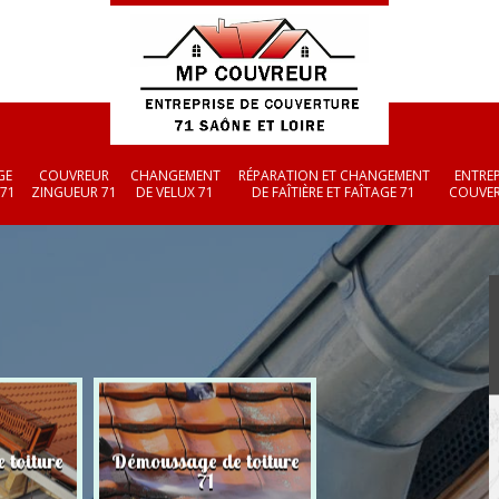
GE
COUVREUR
CHANGEMENT
RÉPARATION ET CHANGEMENT
ENTREP
 71
ZINGUEUR 71
DE VELUX 71
DE FAÎTIÈRE ET FAÎTAGE 71
COUVER
 toiture
Démoussage de toiture
Couvreur zingueu
71