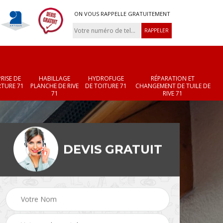
ON VOUS RAPPELLE GRATUITEMENT
RISE DE
HABILLAGE
HYDROFUGE
RÉPARATION ET
TURE 71
PLANCHE DE RIVE
DE TOITURE 71
CHANGEMENT DE TUILE DE
71
RIVE 71
DEVIS GRATUIT
Réparation et
Changement de velux
r 71
changement de faîtièr
71
et faîtage 71