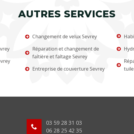
AUTRES SERVICES
Changement de velux Sevrey
Habi
vrey
Réparation et changement de
Hydr
faîtière et faîtage Sevrey
evrey
Répa
Entreprise de couverture Sevrey
tuil
03 59 28 31 03
06 28 25 42 35