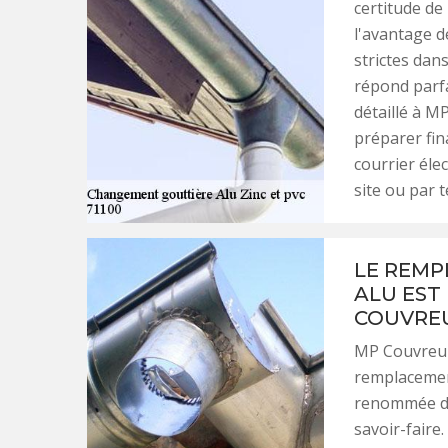
certitude de
l'avantage de
strictes dan
répond parf
détaillé à M
préparer fi
courrier éle
site ou par 
LE REMP
ALU EST
COUVREU
MP Couvreur 
remplacement
renommée da
savoir-faire