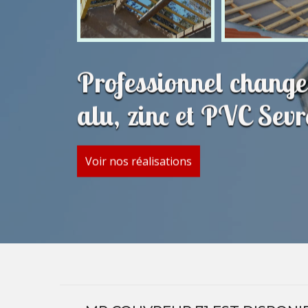
Professionnel change
alu, zinc et PVC Sev
Voir nos réalisations