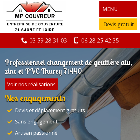
MENU
Devis gratuit
03 59 28 31 03
06 28 25 42 35
Professionnel changement de gouttière alu,
zinc et PVC Thurey 71440
Voir nos réalisations
Nos engagements
Devis et déplacement gratuits
Sans engagement
Artisan passionné