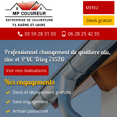
MENU
Devis gratuit
03 59 28 31 03
06 28 25 42 35
Professionnel changement de gouttière alu,
zinc et PVC Trivy 71520
Voir nos réalisations
Nos engagements
Devis et déplacement gratuits
Sans engagement
Artisan passionné