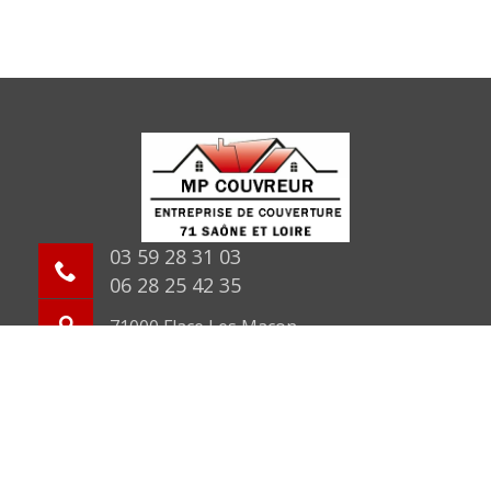
03 59 28 31 03
06 28 25 42 35
71000 Flace Les Macon
©2026 Tout droit réservé -
Mentions légales