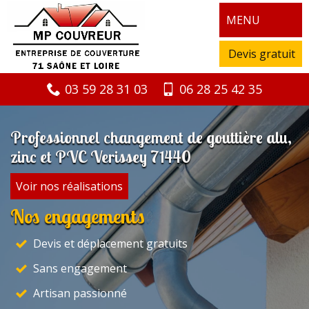
MENU
Devis gratuit
03 59 28 31 03
06 28 25 42 35
Professionnel changement de gouttière alu,
zinc et PVC Verissey 71440
Voir nos réalisations
Nos engagements
Devis et déplacement gratuits
Sans engagement
Artisan passionné