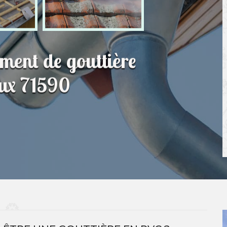
ment de gouttière
jux 71590