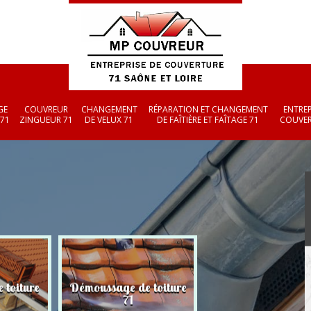
GE
COUVREUR
CHANGEMENT
RÉPARATION ET CHANGEMENT
ENTREP
 71
ZINGUEUR 71
DE VELUX 71
DE FAÎTIÈRE ET FAÎTAGE 71
COUVER
 toiture
Démoussage de toiture
Couvreur zingueu
71