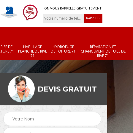
ON VOUS RAPPELLE GRATUITEMENT
RISE DE
HABILLAGE
HYDROFUGE
RÉPARATION ET
TURE 71
PLANCHE DE RIVE
DE TOITURE 71
CHANGEMENT DE TUILE DE
71
RIVE 71
DEVIS GRATUIT
Réparation et
Changement de velux
r 71
changement de faîtièr
71
et faîtage 71