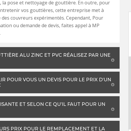
la pose et nettoyage de gouttière. En outre, pour
ntretenir vos gouttières, cette entreprise met à
e des couvreurs expérimentés. Cependant, Pour
ation ou demande de devis, faites appel à MP
.
TIÈRE ALU ZINC ET PVC RÉALISEZ PAR UNE
R POUR VOUS UN DEVIS POUR LE PRIX D’UN
C
ISANTE ET SELON CE QU’IL FAUT POUR UN
URS PRIX POUR LE REMPLACEMENT ET LA