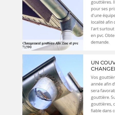
gouttières. 
pour ses pri
d'une équipe
localité afin
l'art surtou
en pvc. Obte
demande.
UN COUV
CHANGEM
Vos gouttièr
année afin d’
sera favorabl
gouttière. S
gouttières, 
fiable dans 