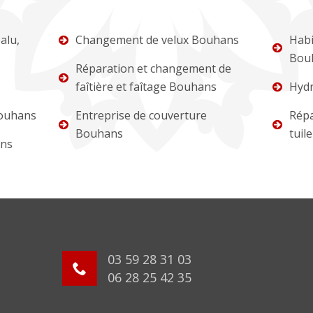
alu,
Changement de velux Bouhans
Habi
Bou
Réparation et changement de
faîtière et faîtage Bouhans
Hydr
Bouhans
Entreprise de couverture
Répa
Bouhans
tuil
ans
03 59 28 31 03
06 28 25 42 35