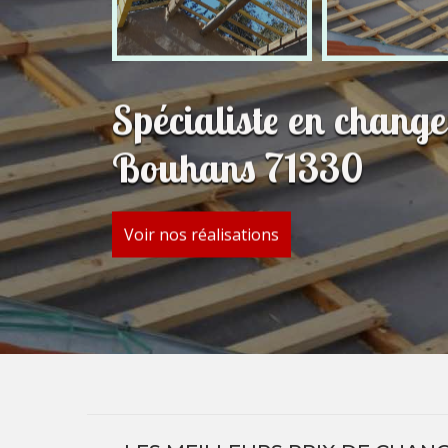
Spécialiste en change
Bouhans 71330
Voir nos réalisations