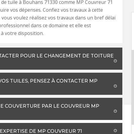
de tuile à Bouhans 71330 comme MP Couvreur 71
duire vos dépenses. Confiez vos travaux à cette
i vous voulez réalisez vos travaux dans un bref délai
 professionnel dans ce domaine et elle est
à votre disposition.
NTACTER POUR LE CHANGEMENT DE TOITURE
OS TUILES, PENSEZ À CONTACTER MP
RE COUVERTURE PAR LE COUVREUR MP
'EXPERTISE DE MP COUVREUR 71