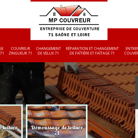
GE
COUVREUR
CHANGEMENT
RÉPARATION ET CHANGEMENT
ENTREP
 71
ZINGUEUR 71
DE VELUX 71
DE FAÎTIÈRE ET FAÎTAGE 71
COUVER
 toiture
Démoussage de toiture
Couvreur zingueu
71