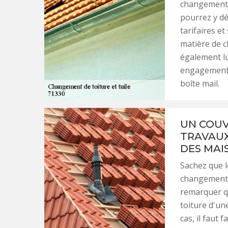
changement d
pourrez y dé
tarifaires e
matière de c
également lui
engagement.
boîte mail.
UN COUV
TRAVAUX
DES MAI
Sachez que l
changement d
remarquer qu
toiture d'un
cas, il faut 