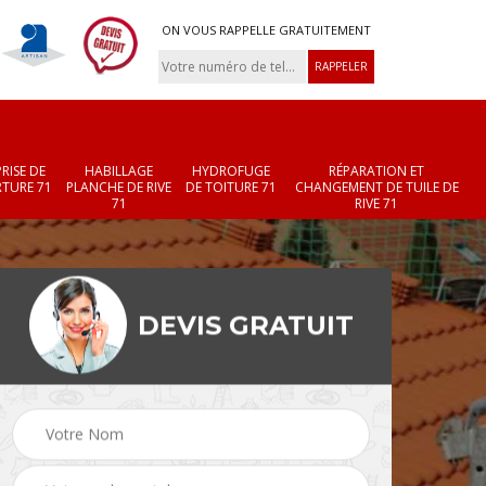
ON VOUS RAPPELLE GRATUITEMENT
RISE DE
HABILLAGE
HYDROFUGE
RÉPARATION ET
TURE 71
PLANCHE DE RIVE
DE TOITURE 71
CHANGEMENT DE TUILE DE
71
RIVE 71
DEVIS GRATUIT
Réparation et
Changement de velux
r 71
changement de faîtièr
71
et faîtage 71