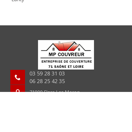
03 59 28 31 03
06 28 25 42 35
71000 Flace Les Macon
©2026 Tout droit réservé -
Mentions légales