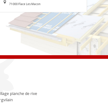
71000 Flace Les Macon
llage planche de rive
gvilain