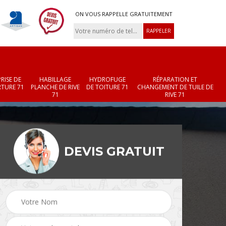
ON VOUS RAPPELLE GRATUITEMENT
RISE DE
HABILLAGE
HYDROFUGE
RÉPARATION ET
TURE 71
PLANCHE DE RIVE
DE TOITURE 71
CHANGEMENT DE TUILE DE
71
RIVE 71
DEVIS GRATUIT
Réparation et
Changement de velux
r 71
changement de faîtièr
71
et faîtage 71