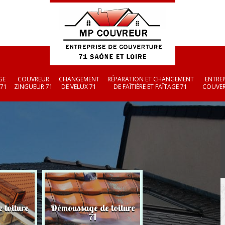
GE
COUVREUR
CHANGEMENT
RÉPARATION ET CHANGEMENT
ENTREP
 71
ZINGUEUR 71
DE VELUX 71
DE FAÎTIÈRE ET FAÎTAGE 71
COUVER
 toiture
Démoussage de toiture
Couvreur zingueu
71