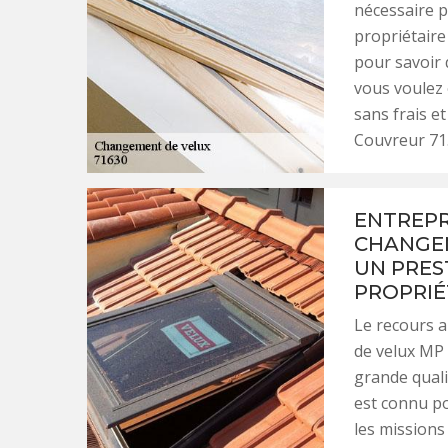
nécessaire po
propriétaire
pour savoir 
vous voulez 
sans frais e
Couvreur 71
ENTREPR
CHANGEM
UN PRES
PROPRIÉ
Le recours a
de velux MP 
grande quali
est connu po
les missions