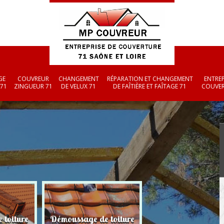
GE
COUVREUR
CHANGEMENT
RÉPARATION ET CHANGEMENT
ENTREP
 71
ZINGUEUR 71
DE VELUX 71
DE FAÎTIÈRE ET FAÎTAGE 71
COUVER
 toiture
Démoussage de toiture
Couvreur zingueu