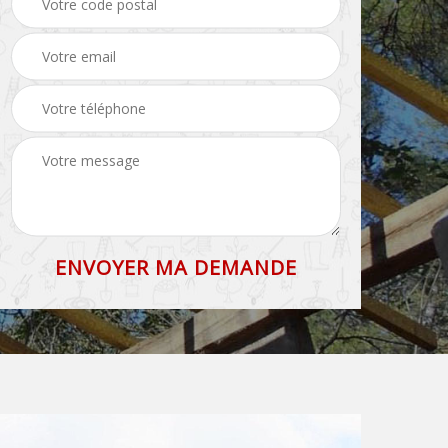
71
et faîtage 71