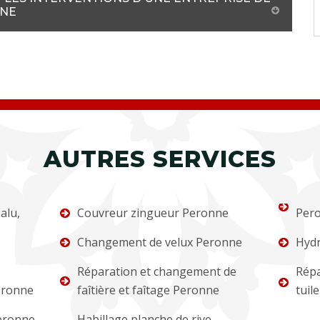
NNE
AUTRES SERVICES
alu,
Couvreur zingueur Peronne
Per
Changement de velux Peronne
Hydr
Réparation et changement de
Répa
eronne
faîtière et faîtage Peronne
tuil
eronne
Habillage planche de rive