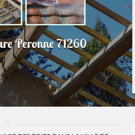
71
ture Peronne 71260