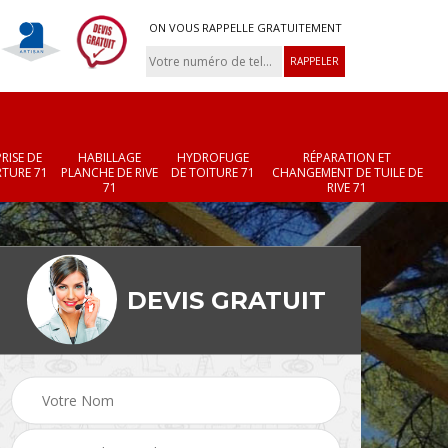
ON VOUS RAPPELLE GRATUITEMENT
RISE DE
HABILLAGE
HYDROFUGE
RÉPARATION ET
TURE 71
PLANCHE DE RIVE
DE TOITURE 71
CHANGEMENT DE TUILE DE
71
RIVE 71
DEVIS GRATUIT
Réparation et
Changement de velux
r 71
changement de faîtièr