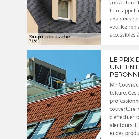
couverture.
faire appel 
adaptées pou
veuillez rem
accessibles à
LE PRIX
UNE ENT
PERONN
MP Couvreur 
toiture. Ces 
professionne
couverture. 
d’effectuer 
alentours. E
et des produi