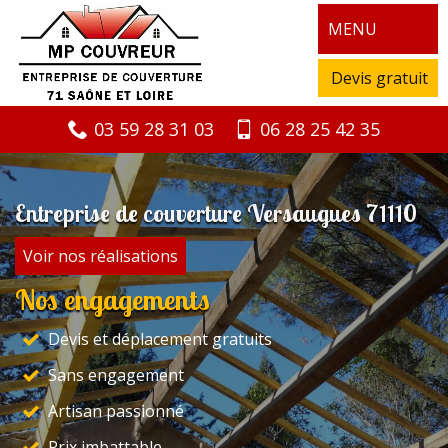
MENU
Devis gratuit
03 59 28 31 03
06 28 25 42 35
Entreprise de couverture Versaugues 71110
Voir nos réalisations
Nos engagements
Devis et déplacement gratuits
Sans engagement
Artisan passionné
Prix imbattable