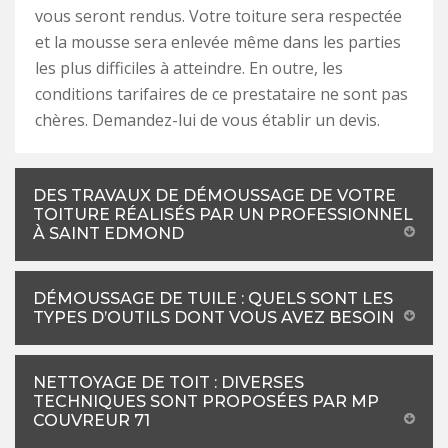
vous seront rendus. Votre toiture sera respectée
et la mousse sera enlevée même dans les parties
les plus difficiles à atteindre. En outre, les
conditions tarifaires de ce prestataire ne sont pas
chères. Demandez-lui de vous établir un devis.
DES TRAVAUX DE DÉMOUSSAGE DE VOTRE
TOITURE RÉALISÉS PAR UN PROFESSIONNEL
À SAINT EDMOND
DÉMOUSSAGE DE TUILE : QUELS SONT LES
TYPES D’OUTILS DONT VOUS AVEZ BESOIN
NETTOYAGE DE TOIT : DIVERSES
TECHNIQUES SONT PROPOSÉES PAR MP
COUVREUR 71