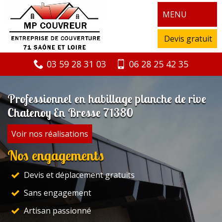
MENU
Devis gratuit
03 59 28 31 03
06 28 25 42 35
Professionnel en habillage planche de rive
Chatenoy En Bresse 71380
Voir nos réalisations
Nos engagements
Devis et déplacement gratuits
Sans engagement
Artisan passionné