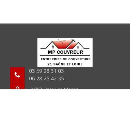
03 59 28 31 03
06 28 25 42 35
71000 Flace Les Macon
©2026 Tout droit réservé -
Mentions légales