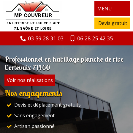
MENU
Devis gratuit
03 59 28 31 03
06 28 25 42 35
Professionnel en habillage planche de rive
Cortevaix 71460
Voir nos réalisations
Nos engagements
Devis et déplacement gratuits
Sans engagement
Artisan passionné