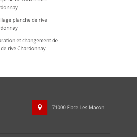
rdonnay
llage planche de rive
rdonnay
ration et changement de
e de rive Chardonnay
71000 Flace Les Macon