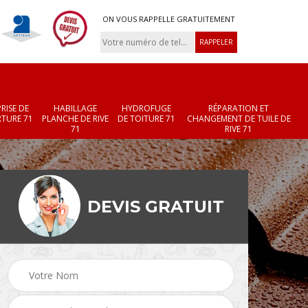
ON VOUS RAPPELLE GRATUITEMENT
RISE DE
HABILLAGE
HYDROFUGE
RÉPARATION ET
TURE 71
PLANCHE DE RIVE
DE TOITURE 71
CHANGEMENT DE TUILE DE
71
RIVE 71
DEVIS GRATUIT
Réparation et
Changement de velux
r 71
changement de faîtièr
71
et faîtage 71