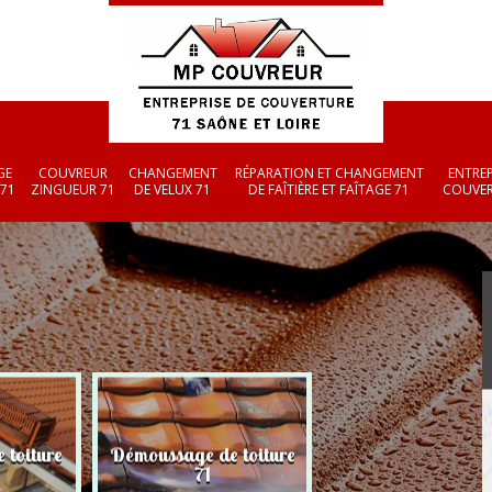
GE
COUVREUR
CHANGEMENT
RÉPARATION ET CHANGEMENT
ENTREP
 71
ZINGUEUR 71
DE VELUX 71
DE FAÎTIÈRE ET FAÎTAGE 71
COUVER
 toiture
Démoussage de toiture
Couvreur zingueu
71