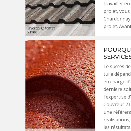
travailler e
projet, vous
Chardonnay, 
projet. Avan
POURQUO
SERVICE
Le succès de
tuile dépend
en charge d'
dernière soit
l'expertise 
Couvreur 71 
une référenc
réalisations
les résultats