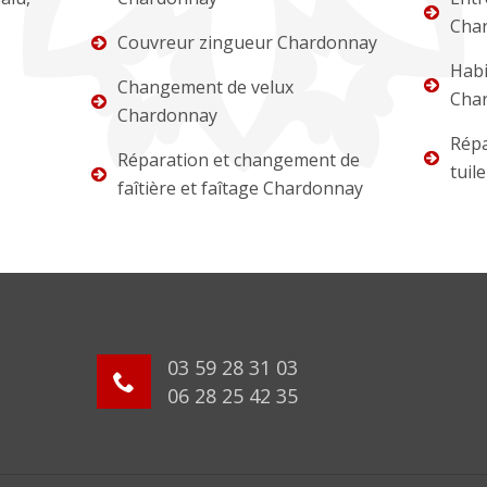
Cha
Couvreur zingueur Chardonnay
Habi
Changement de velux
Cha
Chardonnay
Répa
Réparation et changement de
tuil
faîtière et faîtage Chardonnay
03 59 28 31 03
06 28 25 42 35