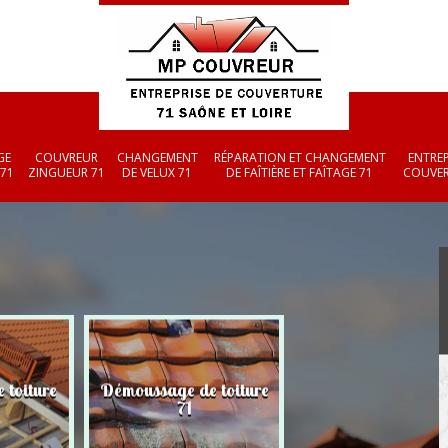
GE
COUVREUR
CHANGEMENT
RÉPARATION ET CHANGEMENT
ENTREP
 71
ZINGUEUR 71
DE VELUX 71
DE FAÎTIÈRE ET FAÎTAGE 71
COUVER
 toiture
Démoussage de toiture
Couvreur zingueu
71