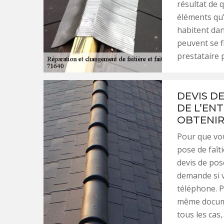
résultat de q
éléments qu’
habitent dans
peuvent se f
prestataire 
DEVIS DE
DE L’EN
OBTENIR
Pour que vou
pose de faît
devis de pos
demande si v
téléphone. P
même docume
tous les cas