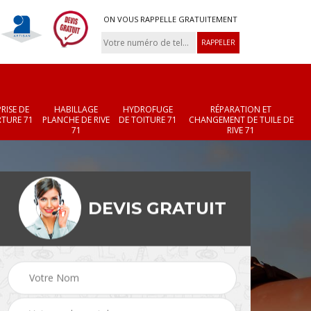
ON VOUS RAPPELLE GRATUITEMENT
RISE DE
HABILLAGE
HYDROFUGE
RÉPARATION ET
TURE 71
PLANCHE DE RIVE
DE TOITURE 71
CHANGEMENT DE TUILE DE
71
RIVE 71
DEVIS GRATUIT
Réparation et
Changement de velux
r 71
changement de faîtièr
71
et faîtage 71