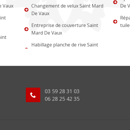
e Vaux
Changement de velux Saint Mard
De 
De Vaux
int
Répa
Entreprise de couverture Saint
tuil
Mard De Vaux
int
Habillage planche de rive Saint
03 59 28 31 03
06 28 25 42 35