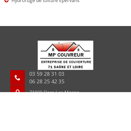
Hydrofuge de toiture Epervans
03 59 28 31 03
06 28 25 42 35
71000 Flace Les Macon
©2026 Tout droit réservé -
Mentions légales