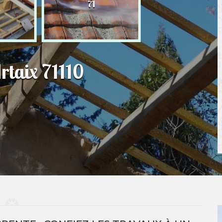
71
rtaix 71110