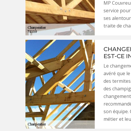
MP Couvreur 
service pour
ses alentour
traite de ch
CHANGEM
EST-CE I
Le changemen
avéré que le
des termites
des champign
changement de
recommandé d
son équipe. 
métier et leu