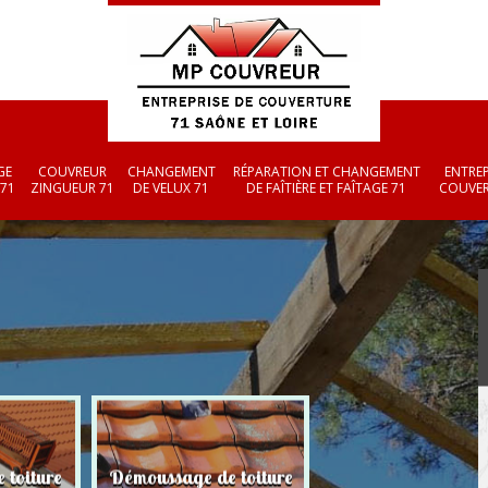
GE
COUVREUR
CHANGEMENT
RÉPARATION ET CHANGEMENT
ENTREP
 71
ZINGUEUR 71
DE VELUX 71
DE FAÎTIÈRE ET FAÎTAGE 71
COUVER
 toiture
Démoussage de toiture
Couvreur zingueu