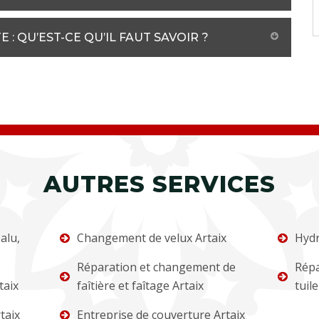
: QU’EST-CE QU’IL FAUT SAVOIR ?
AUTRES SERVICES
alu,
Changement de velux Artaix
Hydr
Réparation et changement de
Répa
taix
faîtière et faîtage Artaix
tuile
taix
Entreprise de couverture Artaix