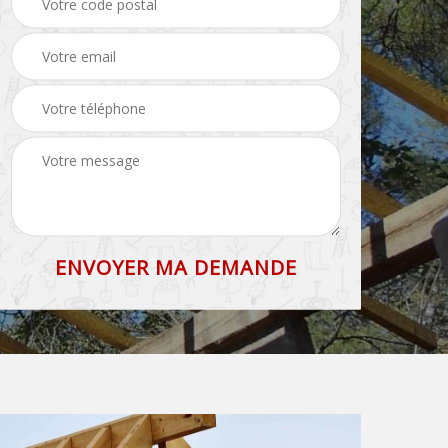
71
et faîtage 71