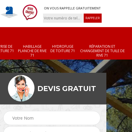
ON VOUS RAPPELLE GRATUITEMENT
RISE DE
HABILLAGE
HYDROFUGE
RÉPARATION ET
TURE 71
PLANCHE DE RIVE
DE TOITURE 71
CHANGEMENT DE TUILE DE
71
RIVE 71
DEVIS GRATUIT
Réparation et
Changement de velux
r 71
changement de faîtièr