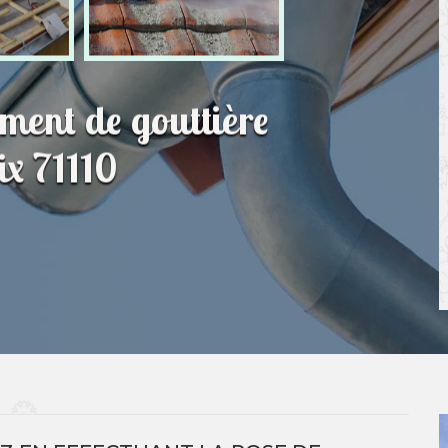
ment de gouttière
ix 71110