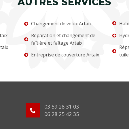
AUTRES SERVICES
Changement de velux Artaix
Habi
taix
Réparation et changement de
Hydr
faîtière et faîtage Artaix
taix
Répa
Entreprise de couverture Artaix
tuile
03 59 28 31 03
06 28 25 42 35