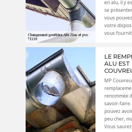
en alu, il y
se présenten
vous pouvez 
votre disposi
vous fournit
LE REMP
ALU EST
COUVREU
MP Couvreur 
remplacement
renommée da
savoir-faire
pouvez avoir
peu cher, ma
Vous saurez 