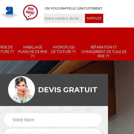
ON VOUS RAPPELLE GRATUITEMENT
RISE DE
HABILLAGE
HYDROFUGE
RÉPARATION ET
TURE 71
PLANCHE DE RIVE
DE TOITURE 71
CHANGEMENT DE TUILE DE
71
RIVE 71
DEVIS GRATUIT
Réparation et
Changement de velux
r 71
changement de faîtièr
71
et faîtage 71