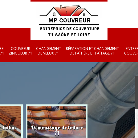
GE
COUVREUR
CHANGEMENT
RÉPARATION ET CHANGEMENT
ENTREP
 71
ZINGUEUR 71
DE VELUX 71
DE FAÎTIÈRE ET FAÎTAGE 71
COUVER
 toiture
Démoussage de toiture
Couvreur zingueu
71