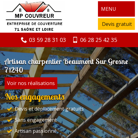
MENU
Devis gratuit
03 59 28 31 03
06 28 25 42 35
Artisan charpentier Beaumont Sur Grosne
71240
Voir nos réalisations
Nos engagements
Devis et déplacement gratuits
Sans engagement
Artisan passionné