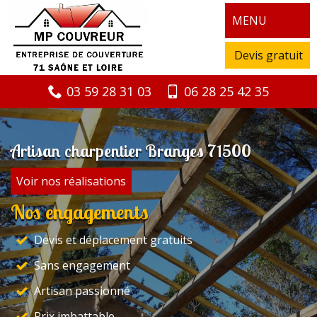
MENU
Devis gratuit
03 59 28 31 03
06 28 25 42 35
Artisan charpentier Branges 71500
Voir nos réalisations
Nos engagements
Devis et déplacement gratuits
Sans engagement
Artisan passionné
Prix imbattable