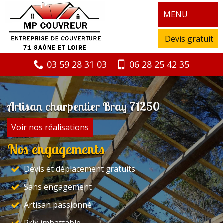
MENU
Devis gratuit
03 59 28 31 03
06 28 25 42 35
Artisan charpentier Bray 71250
Voir nos réalisations
Nos engagements
Devis et déplacement gratuits
Sans engagement
Artisan passionné
Prix imbattable