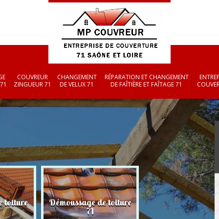
GE
COUVREUR
CHANGEMENT
RÉPARATION ET CHANGEMENT
ENTREP
 71
ZINGUEUR 71
DE VELUX 71
DE FAÎTIÈRE ET FAÎTAGE 71
COUVER
 toiture
Démoussage de toiture
Couvreur zingueu
71