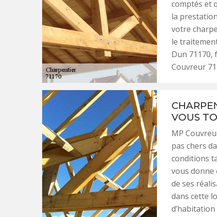
comptés et q
la prestation
votre charpe
le traiteme
Dun 71170, f
Couvreur 71,
CHARPEN
VOUS TO
MP Couvreur 
pas chers da
conditions ta
vous donne é
de ses réali
dans cette l
d’habitation