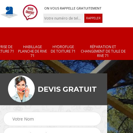
ON VOUS RAPPELLE GRATUITEMENT
RISE DE
HABILLAGE
HYDROFUGE
RÉPARATION ET
TURE 71
PLANCHE DE RIVE
DE TOITURE 71
CHANGEMENT DE TUILE DE
71
RIVE 71
DEVIS GRATUIT
Réparation et
Changement de velux
r 71
changement de faîtièr
71
et faîtage 71