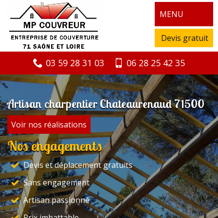
MENU
Devis gratuit
03 59 28 31 03
06 28 25 42 35
Artisan charpentier Chateaurenaud 71500
Voir nos réalisations
Nos engagements
Devis et déplacement gratuits
Sans engagement
Artisan passionné
Prix imbattable