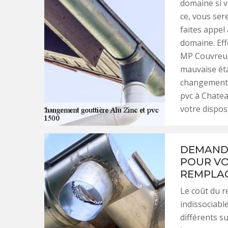
domaine si v
ce, vous ser
faites appel 
domaine. Eff
MP Couvreur
mauvaise éta
changement e
pvc à Chate
votre disposi
DEMANDE
POUR VO
REMPLAC
Le coût du r
indissociabl
différents su