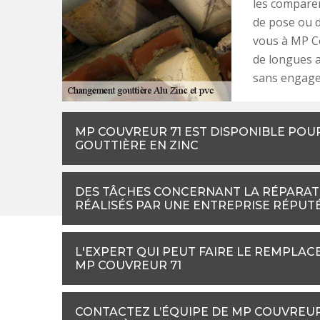
les comparer
de pose ou d
vous à MP C
de longues an
sans engage
MP COUVREUR 71 EST DISPONIBLE POU
GOUTTIÈRE EN ZINC
DES TÂCHES CONCERNANT LA RÉPARAT
RÉALISÉS PAR UNE ENTREPRISE RÉPU
L'EXPERT QUI PEUT FAIRE LE REMPLAC
MP COUVREUR 71
CONTACTEZ L’ÉQUIPE DE MP COUVREU