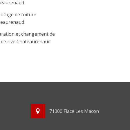
teaurenaud
ofuge de toiture
teaurenaud
ration et changement de
e de rive Chateaurenaud
71000 Flace Les Macon