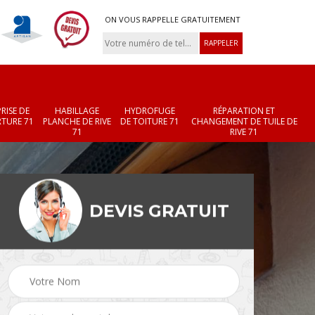
ON VOUS RAPPELLE GRATUITEMENT
RISE DE
HABILLAGE
HYDROFUGE
RÉPARATION ET
TURE 71
PLANCHE DE RIVE
DE TOITURE 71
CHANGEMENT DE TUILE DE
71
RIVE 71
DEVIS GRATUIT
Réparation et
Changement de velux
r 71
changement de faîtièr
71
et faîtage 71