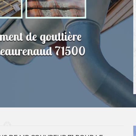
ment de gouttière
ateaurenaud 71500