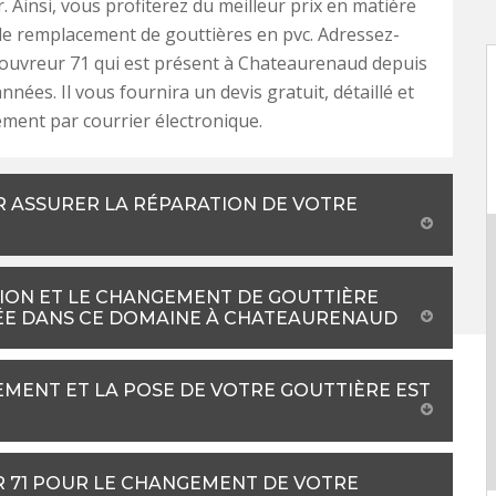
. Ainsi, vous profiterez du meilleur prix en matière
e remplacement de gouttières en pvc. Adressez-
ouvreur 71 qui est présent à Chateaurenaud depuis
nées. Il vous fournira un devis gratuit, détaillé et
ment par courrier électronique.
R ASSURER LA RÉPARATION DE VOTRE
ION ET LE CHANGEMENT DE GOUTTIÈRE
TÉE DANS CE DOMAINE À CHATEAURENAUD
EMENT ET LA POSE DE VOTRE GOUTTIÈRE EST
R 71 POUR LE CHANGEMENT DE VOTRE