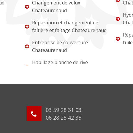
ud
Changement de velux
Cha
Chateaurenaud
Hydr
Réparation et changement de
Cha
faîtière et faîtage Chateaurenaud
Répa
Entreprise de couverture
tuil
Chateaurenaud
Habillage planche de rive
03 59 28 31 03
06 28 25 42 35