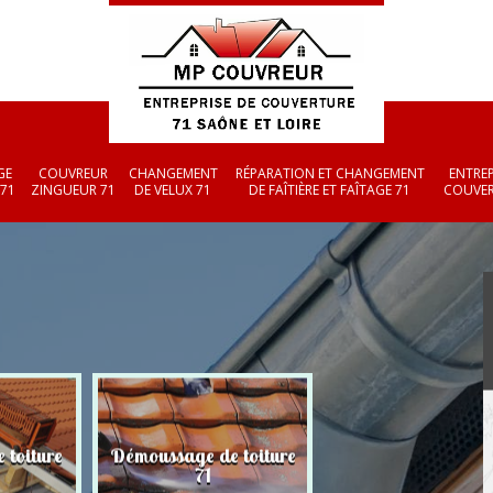
GE
COUVREUR
CHANGEMENT
RÉPARATION ET CHANGEMENT
ENTREP
 71
ZINGUEUR 71
DE VELUX 71
DE FAÎTIÈRE ET FAÎTAGE 71
COUVER
 toiture
Démoussage de toiture
Couvreur zingueu
71