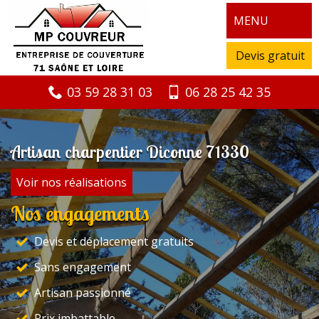
MENU
Devis gratuit
03 59 28 31 03
06 28 25 42 35
Artisan charpentier Diconne 71330
Voir nos réalisations
Nos engagements
Devis et déplacement gratuits
Sans engagement
Artisan passionné
Prix imbattable