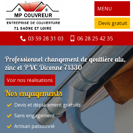
MENU
Devis gratuit
03 59 28 31 03
06 28 25 42 35
Professionnel changement de gouttière alu,
zinc et PVC Diconne 71330
Voir nos réalisations
Nos engagements
Devis et déplacement gratuits
Sans engagement
Artisan passionné