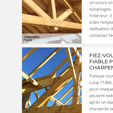
structure so
xylophages. 
l’intérieur, 
à des rempla
réalisation 
contactez l’
FIEZ-VO
FIABLE 
CHARPEN
Puisque cou
Loup 71400, 
pour chaque 
peuvent exéc
après un dia
charpente se