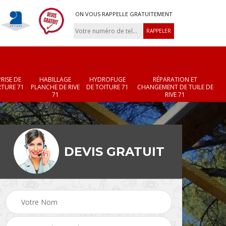
ON VOUS RAPPELLE GRATUITEMENT
RISE DE
HABILLAGE
HYDROFUGE
RÉPARATION ET
TURE 71
PLANCHE DE RIVE
DE TOITURE 71
CHANGEMENT DE TUILE DE
71
RIVE 71
DEVIS GRATUIT
Réparation et
Changement de velux
r 71
changement de faîtièr
71
et faîtage 71