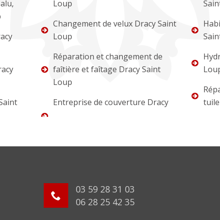
alu,
Loup
Sain
p
Changement de velux Dracy Saint
Habi
racy
Loup
Sain
Réparation et changement de
Hydr
racy
faîtière et faîtage Dracy Saint
Lou
Loup
Répa
Saint
Entreprise de couverture Dracy
tuil
03 59 28 31 03
06 28 25 42 35