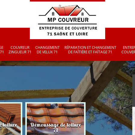
GE
COUVREUR
CHANGEMENT
RÉPARATION ET CHANGEMENT
ENTREP
 71
ZINGUEUR 71
DE VELUX 71
DE FAÎTIÈRE ET FAÎTAGE 71
COUVER
 toiture
Démoussage de toiture
Couvreur zingueu
71