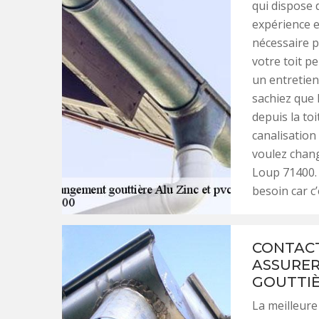
qui dispose 
expérience e
nécessaire p
votre toit p
un entretien 
sachiez que 
depuis la to
canalisation
voulez chang
Loup 71400. 
besoin car c
CONTACT
ASSURER
GOUTTIÈR
La meilleure