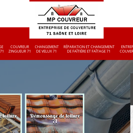
GE
COUVREUR
CHANGEMENT
RÉPARATION ET CHANGEMENT
ENTREP
 71
ZINGUEUR 71
DE VELUX 71
DE FAÎTIÈRE ET FAÎTAGE 71
COUVER
 toiture
Démoussage de toiture
Couvreur zingueu
71