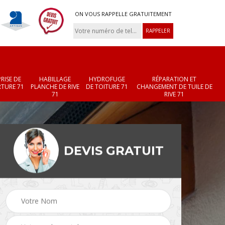
ON VOUS RAPPELLE GRATUITEMENT
RISE DE
HABILLAGE
HYDROFUGE
RÉPARATION ET
TURE 71
PLANCHE DE RIVE
DE TOITURE 71
CHANGEMENT DE TUILE DE
71
RIVE 71
DEVIS GRATUIT
Réparation et
Changement de velux
r 71
changement de faîtièr
71
et faîtage 71