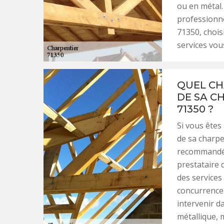
ou en métal.
professionne
71350, chois
services vous
QUEL CH
DE SA C
71350 ?
Si vous êtes
de sa charpe
recommandé 
prestataire 
des services 
concurrence.
intervenir d
métallique, 