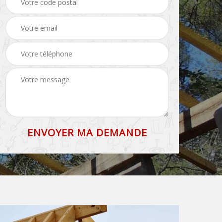
71
et faîtage 71