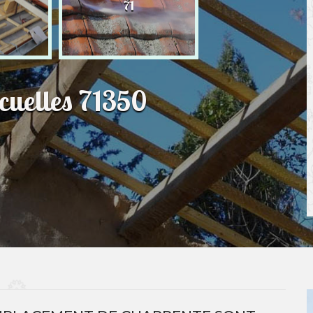
71
Ecuelles 71350