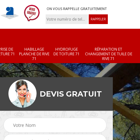
ON VOUS RAPPELLE GRATUITEMENT
RISE DE
HABILLAGE
HYDROFUGE
RÉPARATION ET
TURE 71
PLANCHE DE RIVE
DE TOITURE 71
CHANGEMENT DE TUILE DE
71
RIVE 71
DEVIS GRATUIT
Réparation et
Changement de velux
r 71
changement de faîtièr