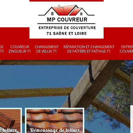
GE
COUVREUR
CHANGEMENT
RÉPARATION ET CHANGEMENT
ENTREP
 71
ZINGUEUR 71
DE VELUX 71
DE FAÎTIÈRE ET FAÎTAGE 71
COUVER
 toiture
Démoussage de toiture
Couvreur zingueu