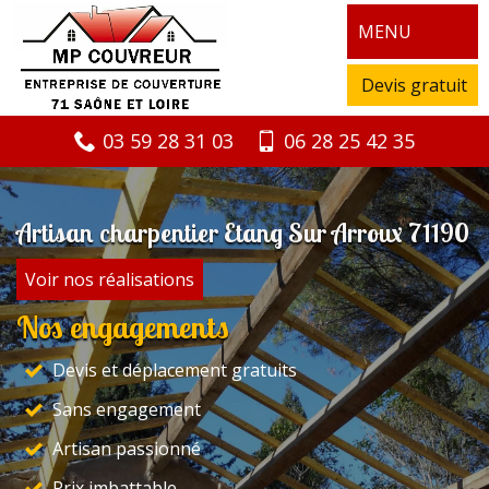
MENU
Devis gratuit
03 59 28 31 03
06 28 25 42 35
Artisan charpentier Etang Sur Arroux 71190
Voir nos réalisations
Nos engagements
Devis et déplacement gratuits
Sans engagement
Artisan passionné
Prix imbattable