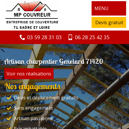
MENU
Devis gratuit
03 59 28 31 03
06 28 25 42 35
Artisan charpentier Genelard 71420
Voir nos réalisations
Nos engagements
Devis et déplacement gratuits
Sans engagement
Artisan passionné
Prix imbattable