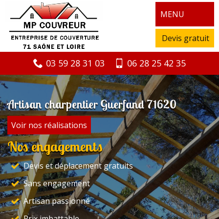
MENU
Devis gratuit
03 59 28 31 03
06 28 25 42 35
Artisan charpentier Guerfand 71620
Voir nos réalisations
Nos engagements
Devis et déplacement gratuits
Sans engagement
Artisan passionné
Prix imbattable