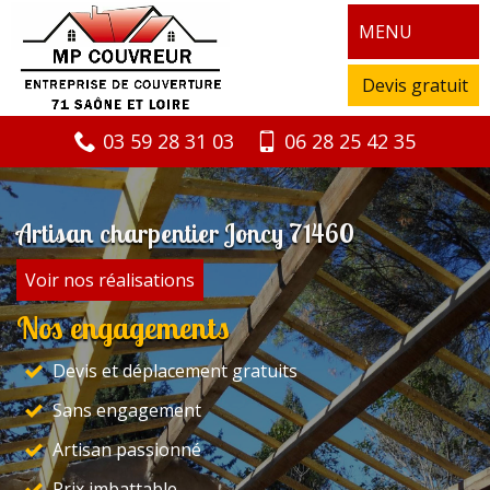
MENU
Devis gratuit
03 59 28 31 03
06 28 25 42 35
Artisan charpentier Joncy 71460
Voir nos réalisations
Nos engagements
Devis et déplacement gratuits
Sans engagement
Artisan passionné
Prix imbattable