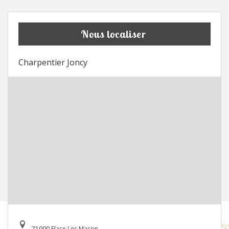
Nous localiser
Charpentier Joncy
71000 Flace Les Macon