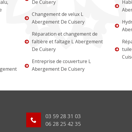
alu,
De Cuisery
Habi
e
Aber
Changement de velux L
Abergement De Cuisery
Hydr
Aber
Réparation et changement de
faîtière et faîtage L Abergement
Répa
De Cuisery
tuil
Cuis
Entreprise de couverture L
rgement
Abergement De Cuisery
03 59 28 31 03
06 28 25 42 35