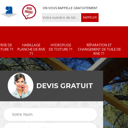
ON VOUS RAPPELLE GRATUITEMENT
RISE DE
HABILLAGE
HYDROFUGE
RÉPARATION ET
TURE 71
PLANCHE DE RIVE
DE TOITURE 71
CHANGEMENT DE TUILE DE
71
RIVE 71
DEVIS GRATUIT
Réparation et
Changement de velux
r 71
changement de faîtièr
71
et faîtage 71