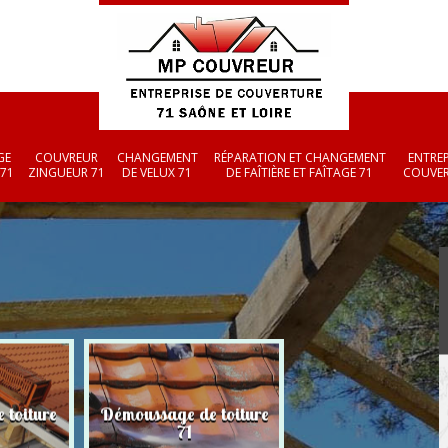
GE
COUVREUR
CHANGEMENT
RÉPARATION ET CHANGEMENT
ENTREP
 71
ZINGUEUR 71
DE VELUX 71
DE FAÎTIÈRE ET FAÎTAGE 71
COUVER
 toiture
Démoussage de toiture
Couvreur zingueu
71