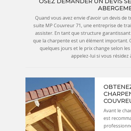
OSEZ DEMANDER UN DEVIS S
ABERGEME
Quand vous avez envie d’avoir un devis de 
suite MP Couvreur 71, une entreprise de t
assister. En tant que structure garantissant l
que la charpente est un élément important. Q
quelques jours et le prix change selon les 
appelez-lui si vous réside
OBTENEZ
CHARPEN
COUVREU
Avant le cha
est recomman
professionne