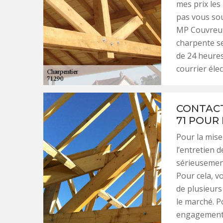
mes prix les
pas vous sou
MP Couvreur 
charpente se
de 24 heures
courrier éle
CONTACT
71 POUR
Pour la mise
l’entretien 
sérieusement
Pour cela, v
de plusieurs
le marché. P
engagement, 