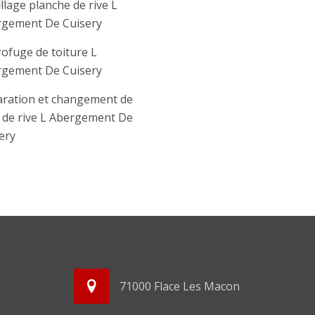
llage planche de rive L
gement De Cuisery
ofuge de toiture L
gement De Cuisery
ration et changement de
e de rive L Abergement De
ery
71000 Flace Les Macon