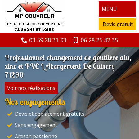
MENU
Devis gratuit
03 59 28 31 03
06 28 25 42 35
Professionnel changement de gouttière alu,
zinc et PVC L Abergement De Cuisery
71290
Voir nos réalisations
Nos engagements
Devis et déplacement gratuits
Sans engagement
Artisan passionné