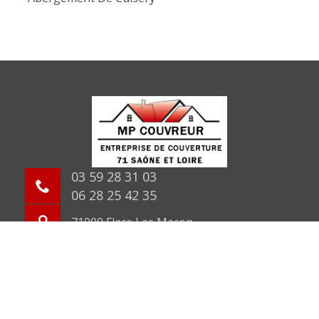
03 59 28 31 03
06 28 25 42 35
71000 Flace Les Macon
©2026 Tout droit réservé -
Mentions légales