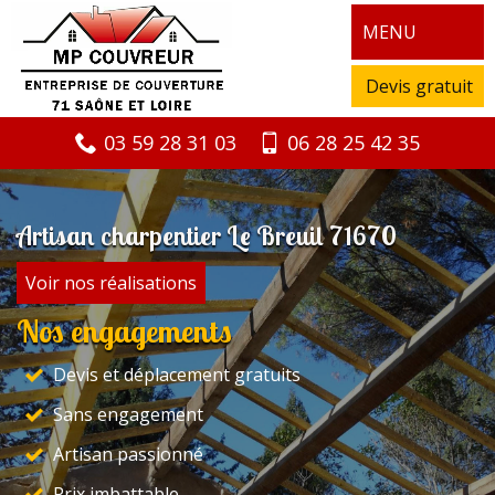
MENU
Devis gratuit
03 59 28 31 03
06 28 25 42 35
Artisan charpentier Le Breuil 71670
Voir nos réalisations
Nos engagements
Devis et déplacement gratuits
Sans engagement
Artisan passionné
Prix imbattable